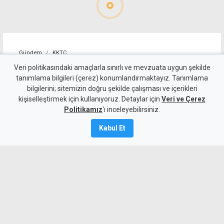
Gündem
KKTC
Dut Deresi Kanal Projesi'nde
Veri politikasındaki amaçlarla sınırlı ve mevzuata uygun şekilde
tanımlama bilgileri (çerez) konumlandırmaktayız. Tanımlama
korkuluk montajı başladı
bilgilerini; sitemizin doğru şekilde çalışması ve içerikleri
kişiselleştirmek için kullanıyoruz. Detaylar için
Veri ve Çerez
8 Ağustos 2026
Politikamız
'ı inceleyebilirsiniz.
Güncelleme:
8 Ağustos
2026
Kabul Et
A
A
Gönyeli Alayköy Belediye Başkanı
Hüseyin Amcaoğlu, Dut Deresi Kanal
Projesi'nde kanalın tamamlanan
bölümlerinde, ihtiyaç duyulan noktalarda