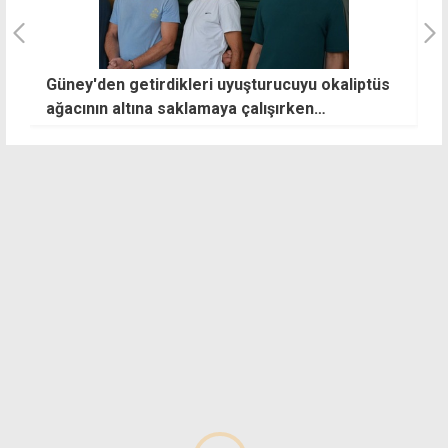
Güney'den getirdikleri uyuşturucuyu okaliptüs
Ö
ağacının altına saklamaya çalışırken
b
yakalandılar