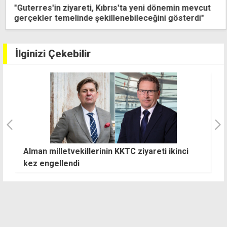
"Guterres'in ziyareti, Kıbrıs'ta yeni dönemin mevcut
gerçekler temelinde şekillenebileceğini gösterdi"
İlginizi Çekebilir
Alman milletvekillerinin KKTC ziyareti ikinci
M
kez engellendi
v