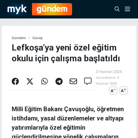
Gündem
Güney
Lefkoşa'ya yeni özel eğitim
okulu için çalışma başlatıldı
3 Haziran 2026
Güncelleme:
4
Haziran 2026
A
A
Milli Eğitim Bakanı Çavuşoğlu, öğretmen
istihdamı, yasal düzenlemeler ve altyapı
yatırımlarıyla özel eğitimin
güçlendirilmesine yönelik çalışmaların