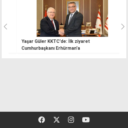
Yaşar Güler KKTC'de: İlk ziyaret
Y
Cumhurbaşkanı Erhürman'a
b