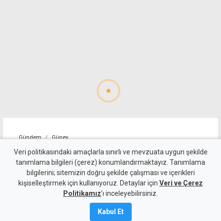
Gündem
Güney
"Sürecin önündeki temel
Veri politikasındaki amaçlarla sınırlı ve mevzuata uygun şekilde
tanımlama bilgileri (çerez) konumlandırmaktayız. Tanımlama
engel, Türkiye'nin iki devletli
bilgilerini; sitemizin doğru şekilde çalışması ve içerikleri
kişiselleştirmek için kullanıyoruz. Detaylar için
çözümü yinelemesi"
Veri ve Çerez
Politikamız
'ı inceleyebilirsiniz.
5 Ağustos 2026
Kabul Et
A
A