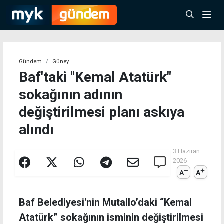
Gündem
Güney
Baf'taki "Kemal Atatürk"
sokağının adının
değiştirilmesi planı askıya
alındı
3 Haziran
2026
A
A
Baf Belediyesi'nin Mutallo’daki “Kemal
Atatürk” sokağının isminin değiştirilmesi