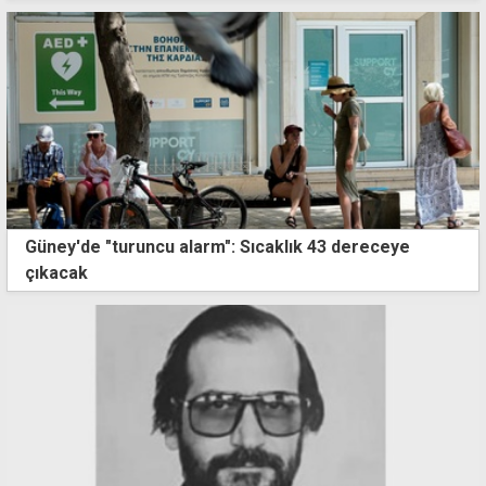
Güney'de "turuncu alarm": Sıcaklık 43 dereceye
çıkacak