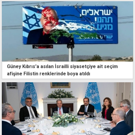
Güney Kıbrıs'a asılan İsrailli siyasetçiye ait seçim
afişine Filistin renklerinde boya atıldı