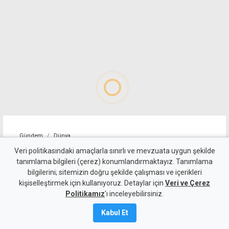
Gündem
Dünya
ABD, İran'a yönelik bazı
Veri politikasındaki amaçlarla sınırlı ve mevzuata uygun şekilde
tanımlama bilgileri (çerez) konumlandırmaktayız. Tanımlama
yaptırımları kaldırdı
bilgilerini; sitemizin doğru şekilde çalışması ve içerikleri
kişiselleştirmek için kullanıyoruz. Detaylar için
Veri ve Çerez
5 Ağustos 2026
Politikamız
'ı inceleyebilirsiniz.
A
A
Kabul Et