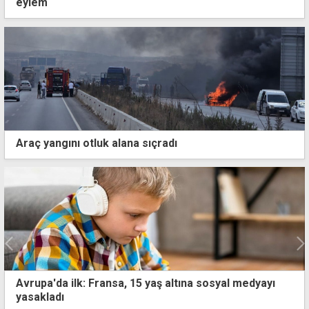
eylem
Araç yangını otluk alana sıçradı
Larnaka'da silah operasyonu... G3, Kalaşnikof ve
tabanca ele geçirildi