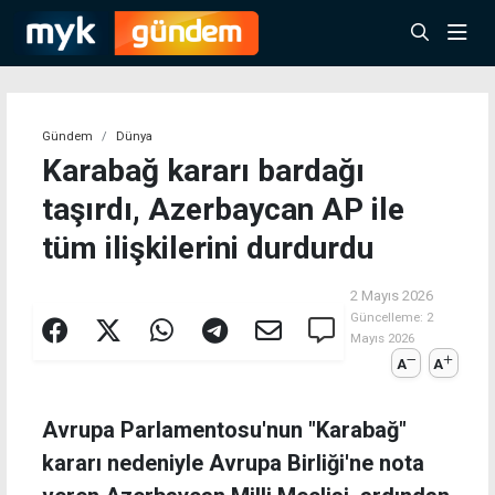
Gündem
Dünya
Karabağ kararı bardağı
taşırdı, Azerbaycan AP ile
tüm ilişkilerini durdurdu
2 Mayıs 2026
Güncelleme:
2
Mayıs 2026
A
A
Avrupa Parlamentosu'nun "Karabağ"
kararı nedeniyle Avrupa Birliği'ne nota