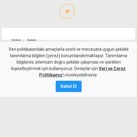
Video
Galeri
"Kızı hasta olur da menemen
Veri politikasındaki amaçlarla sınırlı ve mevzuata uygun şekilde
tanımlama bilgileri (çerez) konumlandırmaktayız. Tanımlama
isterse, babası mutfağa
bilgilerini; sitemizin doğru şekilde çalışması ve içerikleri
kişiselleştirmek için kullanıyoruz. Detaylar için
girmez mi?"
Veri ve Çerez
Politikamız
'ı inceleyebilirsiniz.
9 Mayıs 2026
Kabul Et
A
A
Erhan Arıklı, hasta olan kızı Buğçehan'ın
isteğini kırmadı, mutfağa girip menemen
yaptı.