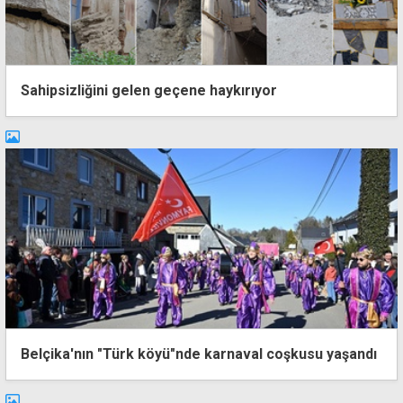
Sahipsizliğini gelen geçene haykırıyor
Belçika'nın "Türk köyü"nde karnaval coşkusu yaşandı