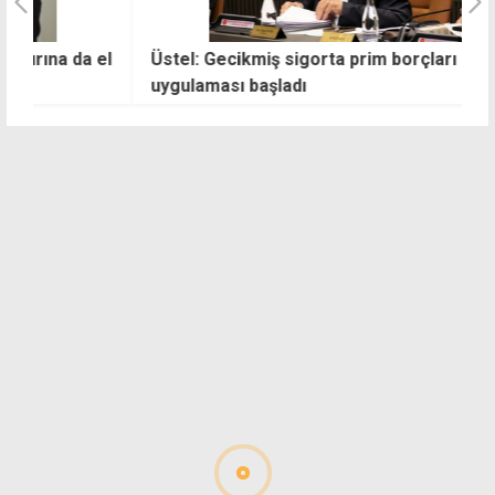
el
Üstel: Gecikmiş sigorta prim borçları için af
G
uygulaması başladı