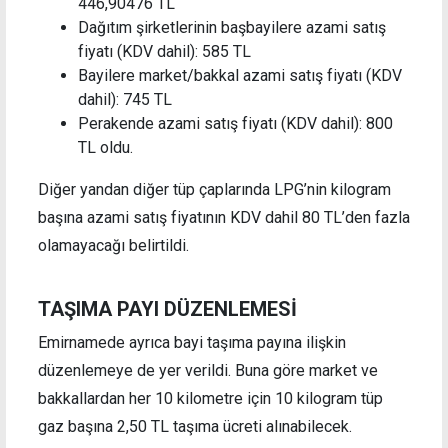
446,90476 TL
Dağıtım şirketlerinin başbayilere azami satış
fiyatı (KDV dahil): 585 TL
Bayilere market/bakkal azami satış fiyatı (KDV
dahil): 745 TL
Perakende azami satış fiyatı (KDV dahil): 800
TL oldu.
Diğer yandan diğer tüp çaplarında LPG’nin kilogram
başına azami satış fiyatının KDV dahil 80 TL’den fazla
olamayacağı belirtildi.
TAŞIMA PAYI DÜZENLEMESİ
Emirnamede ayrıca bayi taşıma payına ilişkin
düzenlemeye de yer verildi. Buna göre market ve
bakkallardan her 10 kilometre için 10 kilogram tüp
gaz başına 2,50 TL taşıma ücreti alınabilecek.