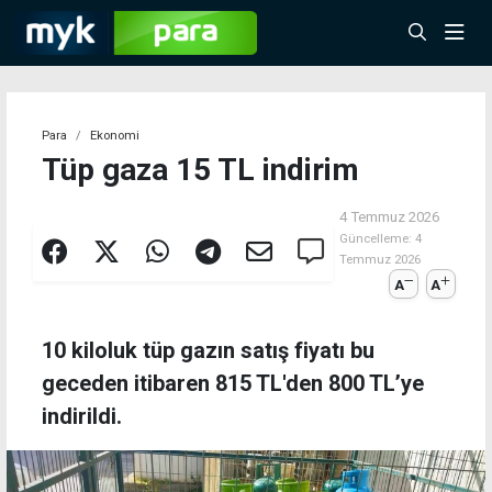
Para
Ekonomi
Tüp gaza 15 TL indirim
4 Temmuz 2026
Güncelleme:
4
Temmuz 2026
A
A
10 kiloluk tüp gazın satış fiyatı bu
geceden itibaren 815 TL'den 800 TL’ye
indirildi.