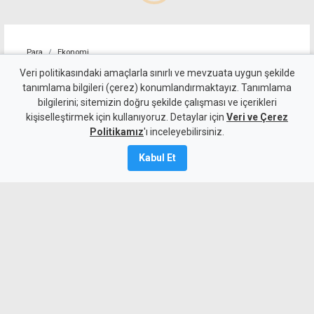
Para
Ekonomi
4 kişilik ailenin karnını
Veri politikasındaki amaçlarla sınırlı ve mevzuata uygun şekilde
tanımlama bilgileri (çerez) konumlandırmaktayız. Tanımlama
doyurmasının günlük bedeli:
bilgilerini; sitemizin doğru şekilde çalışması ve içerikleri
kişiselleştirmek için kullanıyoruz. Detaylar için
1.513 TL
Veri ve Çerez
Politikamız
'ı inceleyebilirsiniz.
7 Ağustos 2026
Kabul Et
Güncelleme:
7 Ağustos
2026
A
A
KTAMS, temmuz ayında 4 kişilik bir
ailenin açlık sınırını 45 bin 389 TL,
yoksulluk sınırını ise 244 bin 818 TL
olarak açıkladı. Bir önceki aya göre açlık