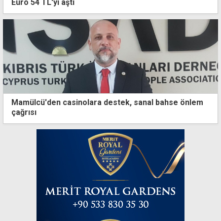
Euro 54 TL'yi aştı
Mamülcü'den casinolara destek, sanal bahse önlem
çağrısı