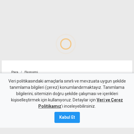
Para
Ekonomi
Polisten gelen kullanılmış
Veri politikasındaki amaçlarla sınırlı ve mevzuata uygun şekilde
tanımlama bilgileri (çerez) konumlandırmaktayız. Tanımlama
eşya ve içkiler satışa çıkıyor
bilgilerini; sitemizin doğru şekilde çalışması ve içerikleri
kişiselleştirmek için kullanıyoruz. Detaylar için
Veri ve Çerez
6 Ağustos 2026
Politikamız
'ı inceleyebilirsiniz.
A
A
Kabul Et
Devlet Emlak ve Malzeme Dairesi,