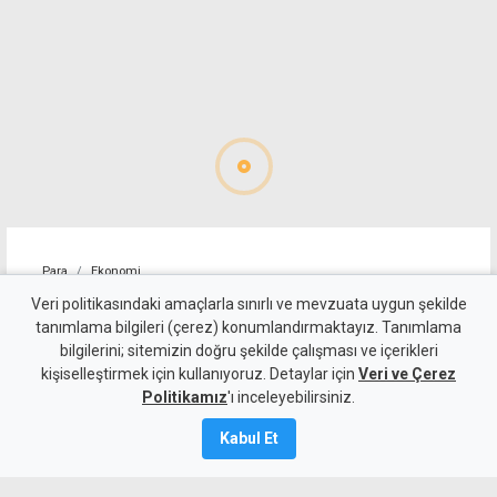
Para
Ekonomi
Hükümetin borç hanesine 1,4
Veri politikasındaki amaçlarla sınırlı ve mevzuata uygun şekilde
tanımlama bilgileri (çerez) konumlandırmaktayız. Tanımlama
milyar TL daha eklendi
bilgilerini; sitemizin doğru şekilde çalışması ve içerikleri
kişiselleştirmek için kullanıyoruz. Detaylar için
Veri ve Çerez
7 Ağustos 2026
Politikamız
'ı inceleyebilirsiniz.
A
A
Kabul Et
Hükümet, son borçlanmadan üç hafta