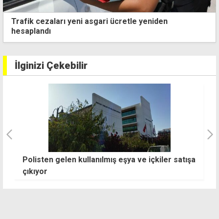
Trafik cezaları yeni asgari ücretle yeniden
hesaplandı
İlginizi Çekebilir
şa
Narenciye kesim ekiplerinden "ödemelerin
E
tümü yapılsın" talebi: Ayrıcalık değil,
ş
emeğimizin karşılığını istiyoruz