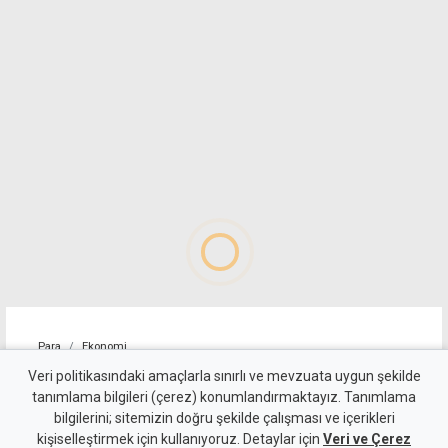
Para
Ekonomi
4 kişilik ailenin karnını
Veri politikasındaki amaçlarla sınırlı ve mevzuata uygun şekilde
tanımlama bilgileri (çerez) konumlandırmaktayız. Tanımlama
doyurmasının günlük bedeli:
bilgilerini; sitemizin doğru şekilde çalışması ve içerikleri
kişiselleştirmek için kullanıyoruz. Detaylar için
1.513 TL
Veri ve Çerez