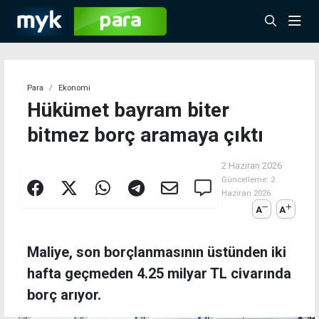
Para
Ekonomi
Hükümet bayram biter
bitmez borç aramaya çıktı
2 Haziran 2026
Güncelleme:
2
Haziran 2026
A
A
Maliye, son borçlanmasının üstünden iki
hafta geçmeden 4.25 milyar TL civarında
borç arıyor.