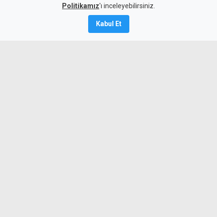
Politikamız
'ı inceleyebilirsiniz.
7 Ağustos 2026
Kabul Et
Güncelleme:
7 Ağustos
2026
A
A
KTAMS, temmuz ayında 4 kişilik bir
ailenin açlık sınırını 45 bin 389 TL,
yoksulluk sınırını ise 244 bin 818 TL
olarak açıkladı. Bir önceki aya göre açlık
sınırı 1920 TL, yoksulluk sınırı ise 10 bin
356 TL arttı.