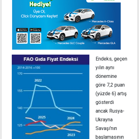
Endeks, geçen
yılın aynı
dönemine
göre
7,2 puan
(y
üzde 6) artış
gösterdi
ancak
Rusya-
Ukrayna
Savaşı'nın
başlamasının