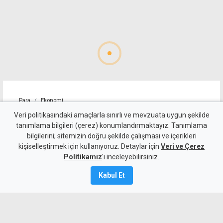
Para
Ekonomi
4 kişilik ailenin karnını
Veri politikasındaki amaçlarla sınırlı ve mevzuata uygun şekilde
tanımlama bilgileri (çerez) konumlandırmaktayız. Tanımlama
doyurmasının günlük bedeli:
bilgilerini; sitemizin doğru şekilde çalışması ve içerikleri
kişiselleştirmek için kullanıyoruz. Detaylar için
1.513 TL
Veri ve Çerez
Politikamız
'ı inceleyebilirsiniz.
7 Ağustos 2026
Kabul Et
Güncelleme:
7 Ağustos
2026
A
A