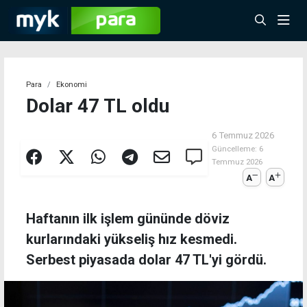
Para
Ekonomi
Dolar 47 TL oldu
6 Temmuz 2026
Güncelleme:
6
Temmuz 2026
A
A
Haftanın ilk işlem gününde döviz
kurlarındaki yükseliş hız kesmedi.
Serbest piyasada dolar 47 TL'yi gördü.