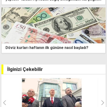
istiyoruz
asıl başladı?
Mamülcü'den casinolara destek, s
çağrısı
İlginizi Çekebilir