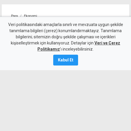
Para
Ekonomi
4 kişilik ailenin karnını
Veri politikasındaki amaçlarla sınırlı ve mevzuata uygun şekilde
tanımlama bilgileri (çerez) konumlandırmaktayız. Tanımlama
doyurmasının günlük bedeli:
bilgilerini; sitemizin doğru şekilde çalışması ve içerikleri
kişiselleştirmek için kullanıyoruz. Detaylar için
1.513 TL
Veri ve Çerez
Politikamız
'ı inceleyebilirsiniz.
7 Ağustos 2026
Kabul Et
Güncelleme:
7 Ağustos
2026
A
A
KTAMS, temmuz ayında 4 kişilik bir
ailenin açlık sınırını 45 bin 389 TL,
yoksulluk sınırını ise 244 bin 818 TL
olarak açıkladı. Bir önceki aya göre açlık
sınırı 1920 TL, yoksulluk sınırı ise 10 bin