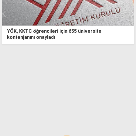
Ebeveynler için Güvenli İnternet Eğitimleri yayında