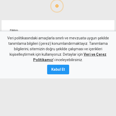
Eğitim
"Okullarda disiplin vakaları
Veri politikasındaki amaçlarla sınırlı ve mevzuata uygun şekilde
tanımlama bilgileri (çerez) konumlandırmaktayız. Tanımlama
yüzde 66 arttı, rehber
bilgilerini; sitemizin doğru şekilde çalışması ve içerikleri
kişiselleştirmek için kullanıyoruz. Detaylar için
öğretmen ihtiyacı görmezden
Veri ve Çerez
Politikamız
'ı inceleyebilirsiniz.
geliniyor"
Kabul Et
7 Ağustos 2026
A
A
KTOEÖS, okullarda disiplin vakalarının
2019-2020 ile 2023-2024 arasında yüzde
66 arttığını açıkladı. Sendika, 29 PDR ve