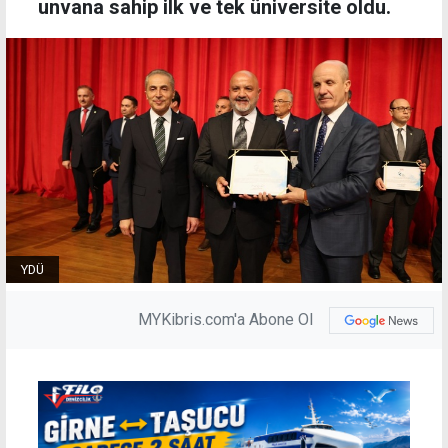
unvana sahip ilk ve tek üniversite oldu.
YDÜ
MYKibris.com'a Abone Ol