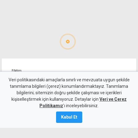
Eğitim
"Okullarda disiplin vakaları
Veri politikasındaki amaçlarla sınırlı ve mevzuata uygun şekilde
tanımlama bilgileri (çerez) konumlandırmaktayız. Tanımlama
yüzde 66 arttı, rehber
bilgilerini; sitemizin doğru şekilde çalışması ve içerikleri
kişiselleştirmek için kullanıyoruz. Detaylar için
öğretmen ihtiyacı görmezden
Veri ve Çerez
Politikamız
'ı inceleyebilirsiniz.
geliniyor"
Kabul Et
7 Ağustos 2026
A
A