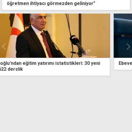
öğretmen ihtiyacı görmezden geliniyor"
Ebeveynler için Güvenli İnternet Eğitimleri yayında