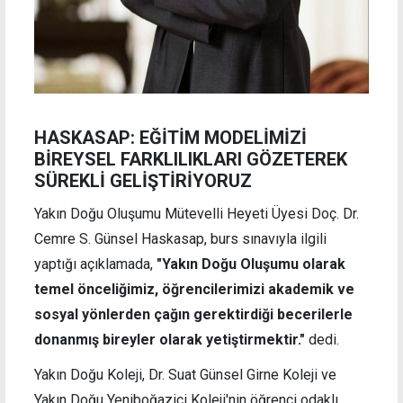
HASKASAP: EĞİTİM MODELİMİZİ
BİREYSEL FARKLILIKLARI GÖZETEREK
SÜREKLİ GELİŞTİRİYORUZ
Yakın Doğu Oluşumu Mütevelli Heyeti Üyesi Doç. Dr.
Cemre S. Günsel Haskasap, burs sınavıyla ilgili
yaptığı açıklamada,
"Yakın Doğu Oluşumu olarak
temel önceliğimiz, öğrencilerimizi akademik ve
sosyal yönlerden çağın gerektirdiği becerilerle
donanmış bireyler olarak yetiştirmektir."
dedi.
Yakın Doğu Koleji, Dr. Suat Günsel Girne Koleji ve
Yakın Doğu Yeniboğaziçi Koleji'nin öğrenci odaklı