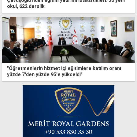
Çavuşoğlu'ndan eğitim yatırımı istatistikleri: 30 yeni
okul, 622 derslik
"Öğretmenlerin hizmet içi eğitimlere katılım oranı
yüzde 7'den yüzde 95'e yükseldi"