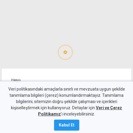
Eğitim
"Okullarda disiplin vakaları
Veri politikasındaki amaçlarla sınırlı ve mevzuata uygun şekilde
tanımlama bilgileri (çerez) konumlandırmaktayız. Tanımlama
yüzde 66 arttı, rehber
bilgilerini; sitemizin doğru şekilde çalışması ve içerikleri
kişiselleştirmek için kullanıyoruz. Detaylar için
öğretmen ihtiyacı görmezden
Veri ve Çerez
Politikamız
'ı inceleyebilirsiniz.
geliniyor"
Kabul Et