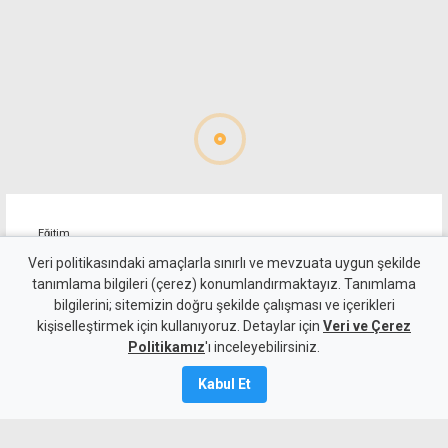
Eğitim
Çavuşoğlu'ndan eğitim
Veri politikasındaki amaçlarla sınırlı ve mevzuata uygun şekilde
tanımlama bilgileri (çerez) konumlandırmaktayız. Tanımlama
yatırımı istatistikleri: 30 yeni
bilgilerini; sitemizin doğru şekilde çalışması ve içerikleri
kişiselleştirmek için kullanıyoruz. Detaylar için
okul, 622 derslik
Veri ve Çerez
Politikamız
'ı inceleyebilirsiniz.
6 Ağustos 2026
Kabul Et
A
A