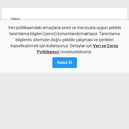
Eğitim
"Okullarda disiplin vakaları
Veri politikasındaki amaçlarla sınırlı ve mevzuata uygun şekilde
tanımlama bilgileri (çerez) konumlandırmaktayız. Tanımlama
yüzde 66 arttı, rehber
bilgilerini; sitemizin doğru şekilde çalışması ve içerikleri
kişiselleştirmek için kullanıyoruz. Detaylar için
öğretmen ihtiyacı görmezden
Veri ve Çerez
Politikamız
'ı inceleyebilirsiniz.
geliniyor"
Kabul Et
7 Ağustos 2026
A
A
KTOEÖS, okullarda disiplin vakalarının
2019-2020 ile 2023-2024 arasında yüzde
66 arttığını açıkladı. Sendika, 29 PDR ve
18 özel eğitim öğretmeni ihtiyacına