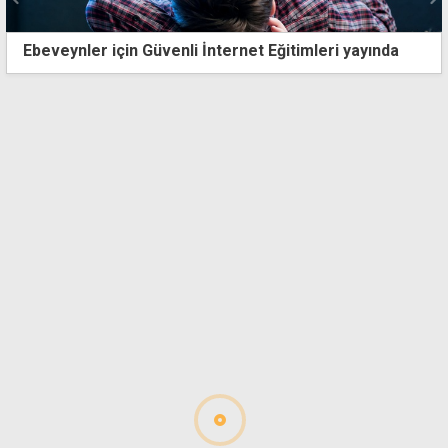
enli İnternet Eğitimleri yayında
Çavuşoğlu'ndan eğiti
okul, 622 derslik