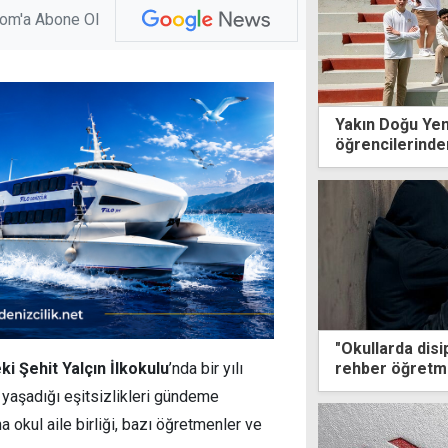
com'a Abone Ol
Yakın Doğu Yen
öğrencilerinden
"Okullarda disip
rehber öğretm
 Şehit Yalçın İlkokulu
’nda bir yılı
geliniyor"
n yaşadığı eşitsizlikleri gündeme
 okul aile birliği, bazı öğretmenler ve