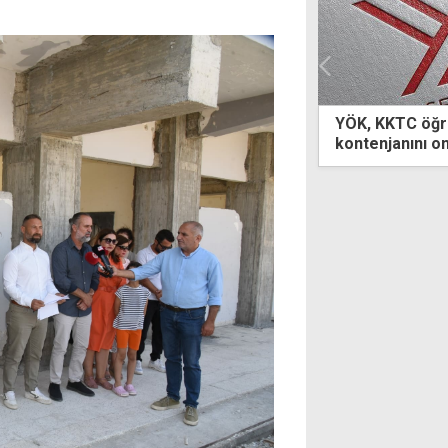
, KKTC öğrencileri için 655 üniversite
Dr. Suat Gün
tenjanını onayladı
Madalyası'nın
Eyüpoğlu old