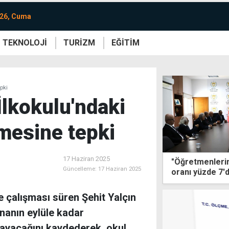
026, Cuma
TEKNOLOJİ
TURİZM
EĞİTİM
re
Yaşam
Sanat
Etkinlik
pki
İlkokulu'ndaki
mesine tepki
17 Haziran 2025
"Öğretmenlerin 
Güncelleme:
17 Haziran 2025
oranı yüzde 7'
 çalışması süren Şehit Yalçın
nanın eylüle kadar
yacağını kaydederek, okul