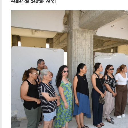
veliler de destek verdi.
Ebeveynler için Güvenli İnternet Eğitimleri
YÖK
yayında
kon