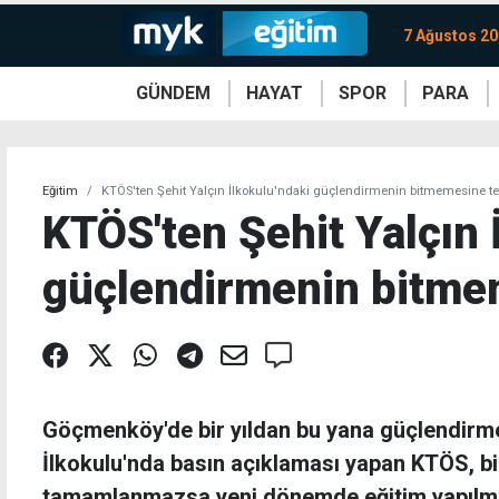
7 Ağustos 2
GÜNDEM
HAYAT
SPOR
PARA
KKTC
Magazin
KKTC
Ekonomi
Türkiye
Türkiye
Kripto
Sağlık
Güney
Avrupa
Döviz
Kadın
Dünya
Dünya
Borsa
Lezzetler
Çev
Eğitim
KTÖS'ten Şehit Yalçın İlkokulu'ndaki güçlendirmenin bitmemesine te
KTÖS'ten Şehit Yalçın 
güçlendirmenin bitme
Göçmenköy'de bir yıldan bu yana güçlendirme
İlkokulu'nda basın açıklaması yapan KTÖS, bi
tamamlanmazsa yeni dönemde eğitim yapılma