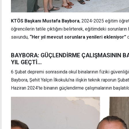
KTÖS Başkanı Mustafa Baybora
, 2024-2025 eğitim öğret
öğrencilerin tatile çıktığını belirterek, eğitimdeki sorunların
savundu,
“Her yıl mevcut sorunlara yenileri ekleniyor”
d
BAYBORA: GÜÇLENDİRME ÇALIŞMASININ B
YIL GEÇTİ...
6 Şubat depremi sonrasında okul binalarının fiziki güvenliğ
Baybora, Şehit Yalçın İlkokulu’na ilişkin teknik raporun Şubat
Haziran 2024’te binanın güçlendirme çalışmalarının başlatıld