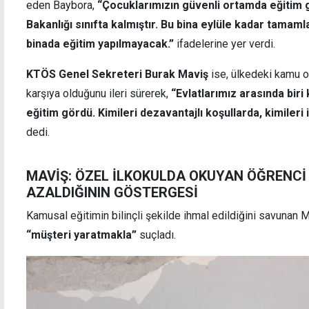
eden Baybora,
“Çocuklarımızın güvenli ortamda eğitim 
Bakanlığı sınıfta kalmıştır. Bu bina eylüle kadar tamam
binada eğitim yapılmayacak.”
ifadelerine yer verdi.
KTÖS Genel Sekreteri Burak Maviş
ise, ülkedeki kamu ok
karşıya olduğunu ileri sürerek,
“Evlatlarımız arasında biri
eğitim gördü. Kimileri dezavantajlı koşullarda, kimileri
dedi.
MAVİŞ: ÖZEL İLKOKULDA OKUYAN ÖĞRENCİ
AZALDIĞININ GÖSTERGESİ
Kamusal eğitimin bilinçli şekilde ihmal edildiğini savunan M
“müşteri yaratmakla”
suçladı.