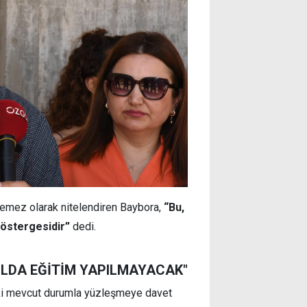
lemez olarak nitelendiren Baybora,
“Bu,
göstergesidir”
dedi.
LDA EĞİTİM YAPILMAYACAK"
ndaki mevcut durumla yüzleşmeye davet