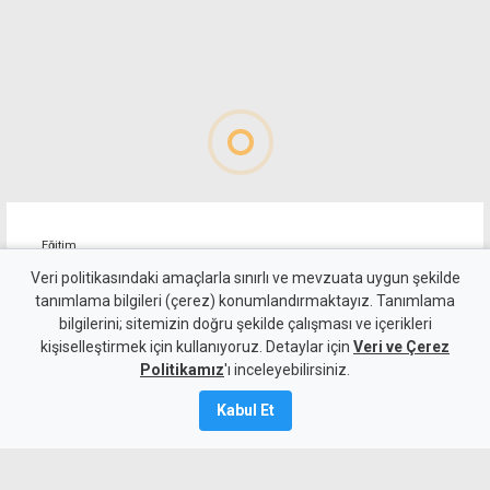
Eğitim
Çavuşoğlu'ndan eğitim
Veri politikasındaki amaçlarla sınırlı ve mevzuata uygun şekilde
tanımlama bilgileri (çerez) konumlandırmaktayız. Tanımlama
yatırımı istatistikleri: 30 yeni
bilgilerini; sitemizin doğru şekilde çalışması ve içerikleri
kişiselleştirmek için kullanıyoruz. Detaylar için
okul, 622 derslik
Veri ve Çerez
Politikamız
'ı inceleyebilirsiniz.
6 Ağustos 2026
Kabul Et
A
A