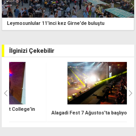
Bakanlıktan tepki: Temizlik çalışmalarında ortaya
çıkan manzara utandırıyor
İlginizi Çekebilir
N
Alagadi Fest 7 Ağustos'ta başlıyor
k