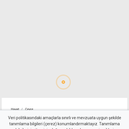
Hayat
Çevre
Bakanlıktan tepki: Temizlik
Veri politikasındaki amaçlarla sınırlı ve mevzuata uygun şekilde
tanımlama bilgileri (çerez) konumlandırmaktayız. Tanımlama
çalışmalarında ortaya çıkan