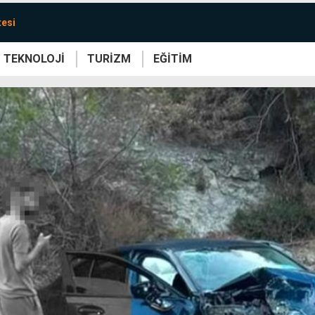
tesi
TEKNOLOJİ
TURİZM
EĞİTİM
re
Yaşam
Sanat
Etkinlik