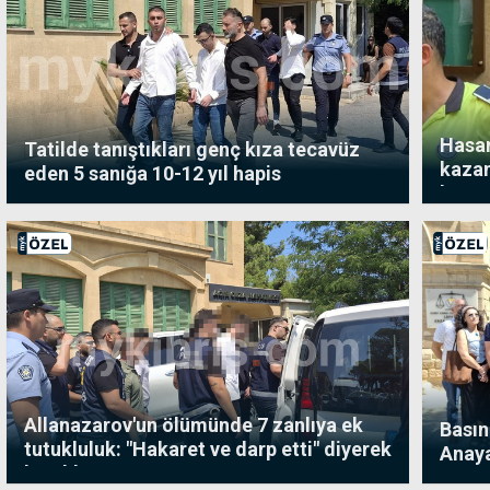
Hasan
Tatilde tanıştıkları genç kıza tecavüz
kazan
eden 5 sanığa 10-12 yıl hapis
kaza 
Allanazarov'un ölümünde 7 zanlıya ek
Basın
tutukluluk: "Hakaret ve darp etti" diyerek
Anay
bıçaklamış