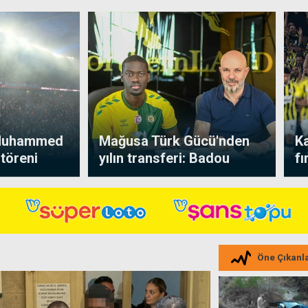
 Muhammed
Mağusa Türk Gücü'nden
K
 töreni
yılın transferi: Badou
fı
Ndiaye imzayı attı
ge
Öne Çıkanl