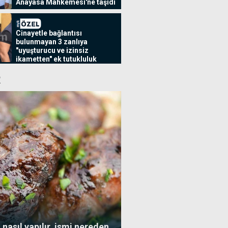
Anayasa Mahkemesi'ne taşıdı
Hasan Minalay'dan
İspanya'da
uluslararası ikincilik
Cinayetle bağlantısı
bulunmayan 3 zanlıya
"uyuşturucu ve izinsiz
ikametten" ek tutukluluk
İthal ürünler temiz, 3
yerli ürün sağlıksız
R
çıktı
Alagadi Fest'te ilk
gece kortej, dans ve
ateş gösterileriyle
başladı
Kıbrıslı Türk sanatçı
Gönül Kaplan'a
İngiltere'de halk
ödülü
 nasıl yapılır, ismi nereden