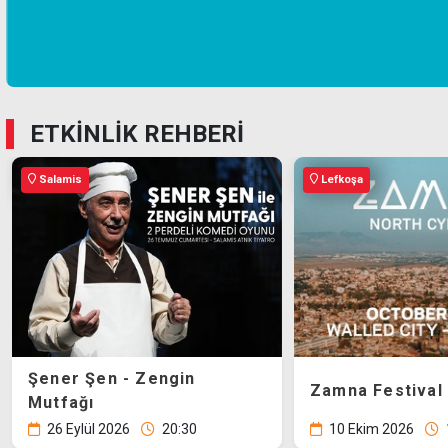
ETKİNLİK REHBERİ
Lefkoşa
Mehmetçik
64'üncü Mehme
Zamna Festival Lefkoşa
Festivali
10 Ekim 2026
12:00
4-9 Ağustos 2026