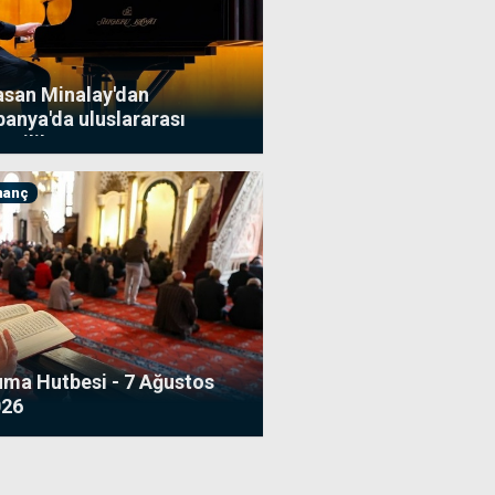
san Minalay'dan
panya'da uluslararası
incilik
nanç
ma Hutbesi - 7 Ağustos
026