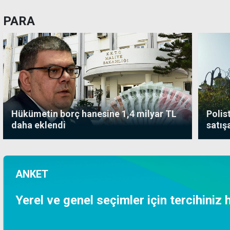
PARA
Hükümetin borç hanesine 1,4 milyar TL
Polis
daha eklendi
satış
ANKET
Yerel ve genel seçimler için tercihiniz 