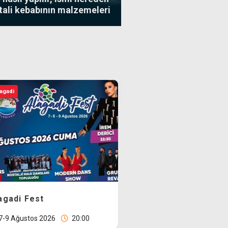
ftali kebabının malzemeleri
7 Ağustos Cuma
günü KKTC'de açık
olan eczaneler
Zamna bu
kele
İskele
sonbaharda Kuzey
Kıbrıs'a geri
dönüyor: Adres bu
kez Lefkoşa
Surlariçi
EXIT Festival ilk kez
Kuzey Kıbrıs'ta
ya Konseri
Mahsun Kırmızıgül Ko
8 Ağustos 2026
20:00
15 Ağustos 2026
20:0