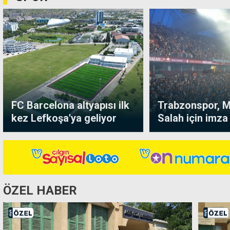
FC Barcelona altyapısı ilk
Trabzonspor,
kez Lefkoşa'ya geliyor
Salah için imza
düzenledi
ÖZEL HABER