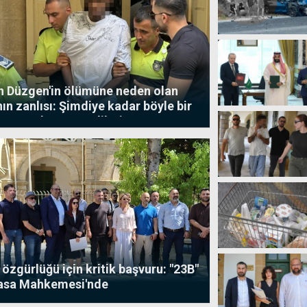
Türkiye'de
üniversitelilere
öğrenci affı
komisyondan
geçti
 Düzgen'in ölümüne neden olan
ın zanlısı: Şimdiye kadar böyle bir
Dr. Suat Günsel
Onur Ödülü
yapmadım, özür dilerim
Altın
Madalyası'nın
sahibi Prof. Dr.
Şerife Zihni
Eyüpoğlu oldu
Yakın Doğu
Yeniboğaziçi
Koleji
öğrencilerinden
IELTS'te
uluslararası
 özgürlüğü için kritik başvuru: "23B"
başarı
asa Mahkemesi'nde
"Öğretmenlerin