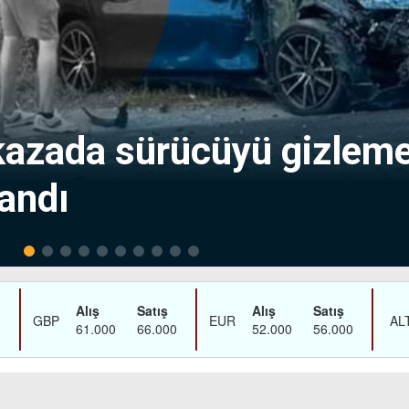
 kazada sürücüyü gizlem
landı