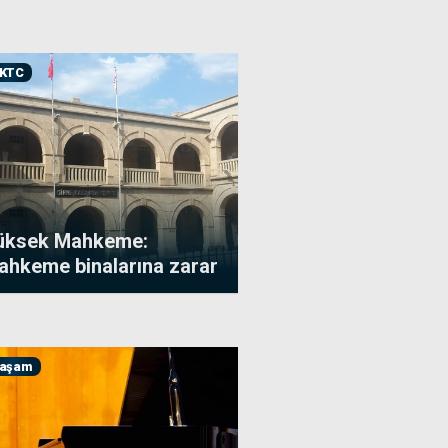
KTC
üksek Mahkeme:
ahkeme binalarına zarar
renler polise bildirildi
aşam