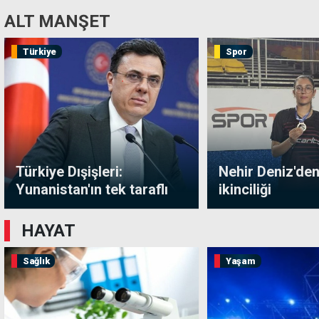
ALT MANŞET
Türkiye
Spor
Türkiye Dışişleri:
Nehir Deniz'den
Yunanistan'ın tek taraflı
ikinciliği
adımı hukuki sonuç
doğurmaz
HAYAT
Sağlık
Yaşam