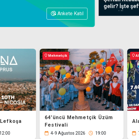
Güvenli İnternet
gelir? İşte şe
Eğitimleri
ve tarifi...
Ankete Katıl
yayında
YÖK, KKTC
öğrencileri için
655 üniversite
kontenjanını
Alagadi
İs
onayladı
2026-YKS
sonuçları
açıklandı, 2
soru iptal edildi
Öğretmenlik ön
tçik Üzüm
Alagadi Fest
Al
sınavı sonuçları
açıklandı, itiraz
süreci başladı
19:00
7-9 Ağustos 2026
20:00