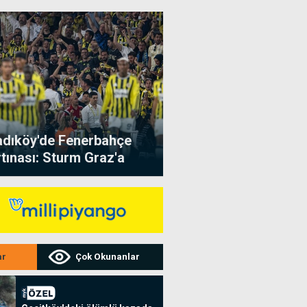
adıköy'de Fenerbahçe
rtınası: Sturm Graz'a
çit yok
ar
Çok Okunanlar