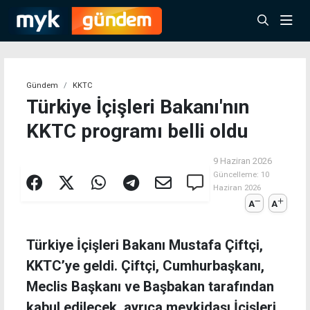
Gündem
KKTC
Türkiye İçişleri Bakanı'nın
KKTC programı belli oldu
9 Haziran 2026
Güncelleme:
10
Haziran 2026
A
A
Türkiye İçişleri Bakanı Mustafa Çiftçi,
KKTC’ye geldi. Çiftçi, Cumhurbaşkanı,
Meclis Başkanı ve Başbakan tarafından
kabul edilecek, ayrıca mevkidaşı İçişleri