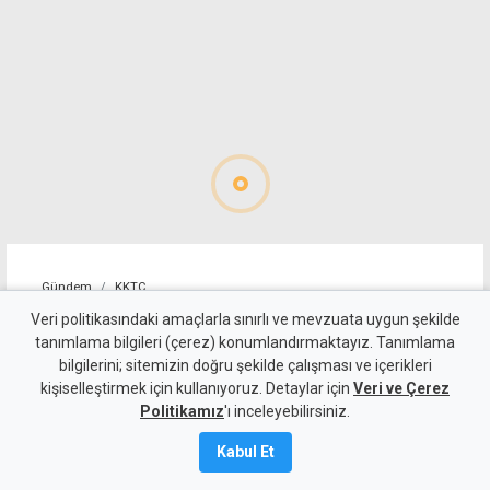
Gündem
KKTC
Geçitköy'deki ölümlü kazada
Veri politikasındaki amaçlarla sınırlı ve mevzuata uygun şekilde
tanımlama bilgileri (çerez) konumlandırmaktayız. Tanımlama
sürücüyü gizlemeye
bilgilerini; sitemizin doğru şekilde çalışması ve içerikleri
kişiselleştirmek için kullanıyoruz. Detaylar için
çalıştılar: 4 kişi tutuklandı
Veri ve Çerez
Politikamız
'ı inceleyebilirsiniz.
7 Ağustos 2026
Kabul Et
Güncelleme:
8 Ağustos
2026