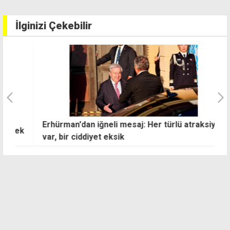
İlginizi Çekebilir
Erhürman'dan iğneli mesaj: Her türlü atraksiyon
Üs
ek
var, bir ciddiyet eksik
T
s