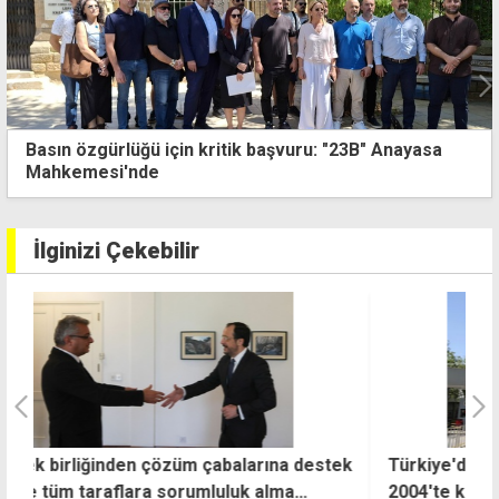
Basın özgürlüğü için kritik başvuru: "23B" Anayasa
Mahkemesi'nde
İlginizi Çekebilir
ek
Türkiye'den Kıbrıs mesajı: AB tarafsızlığını
D
2004'te kaybetti
k