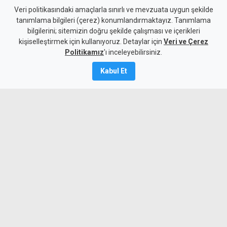
Türkiye Dışişleri:
Veri politikasındaki amaçlarla sınırlı ve mevzuata uygun şekilde
tanımlama bilgileri (çerez) konumlandırmaktayız. Tanımlama
Yunanistan'ın tek taraflı
bilgilerini; sitemizin doğru şekilde çalışması ve içerikleri
kişiselleştirmek için kullanıyoruz. Detaylar için
adımı hukuki sonuç
Veri ve Çerez
Politikamız
'ı inceleyebilirsiniz.
doğurmaz
Kabul Et
7 Ağustos 2026
A
A
Türkiye Dışişleri Bakanlığı Sözcüsü Öncü
Keçeli, Yunanistan'ın Ege Denizi'ni de
kapsayan Turizm Özel Mekansal
Çerçevesi'nin Türkiye açısından hukuki
sonuç doğurmayacağını belirtti.